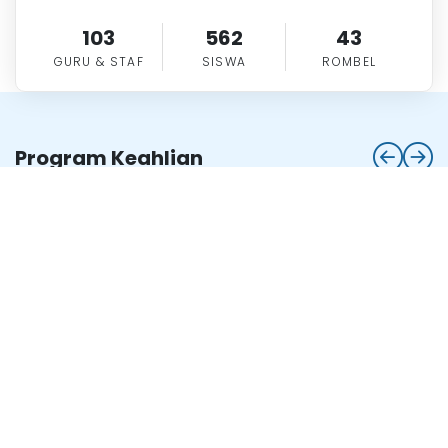
103
604
43
GURU & STAF
SISWA
ROMBEL
Program Keahlian
Program keahlian pada sekolah kami
Manajemen
Perkantoran
dan Layanan
Bisnis